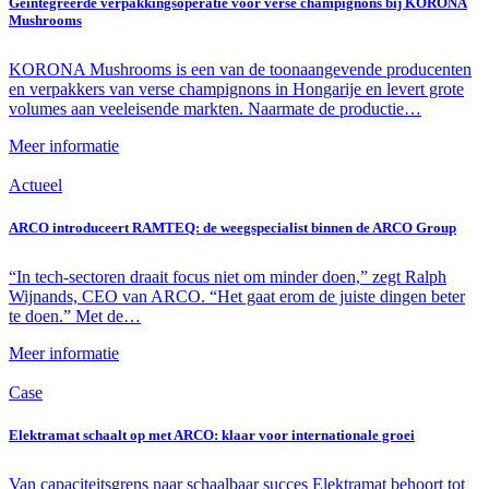
Geïntegreerde verpakkingsoperatie voor verse champignons bij KORONA
Mushrooms
KORONA Mushrooms is een van de toonaangevende producenten
en verpakkers van verse champignons in Hongarije en levert grote
volumes aan veeleisende markten. Naarmate de productie…
Meer informatie
Actueel
ARCO introduceert RAMTEQ: de weegspecialist binnen de ARCO Group
“In tech-sectoren draait focus niet om minder doen,” zegt Ralph
Wijnands, CEO van ARCO. “Het gaat erom de juiste dingen beter
te doen.” Met de…
Meer informatie
Case
Elektramat schaalt op met ARCO: klaar voor internationale groei
Van capaciteitsgrens naar schaalbaar succes Elektramat behoort tot