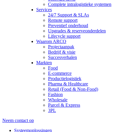
Complete intralogistieke systemen
Services
24/7 Support & SLAs
Remote support
Preventief onderhoud
Upgrades & reserveonderdelen
Lifecycle support
Waarom ARCO
Projectaanpak
Bedrijf & visie
Succesverhalen
Markten
Food
E-commerce
Productielogistiek
Pharma & Healthcare
Retail (Food & Non-Food)
Fashion
Wholesale
Parcel & Express
3PL
Neem contact op
Systeemoplossingen