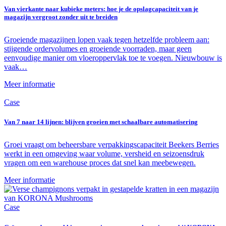
Van vierkante naar kubieke meters: hoe je de opslagcapaciteit van je
magazijn vergroot zonder uit te breiden
Groeiende magazijnen lopen vaak tegen hetzelfde probleem aan:
stijgende ordervolumes en groeiende voorraden, maar geen
eenvoudige manier om vloeroppervlak toe te voegen. Nieuwbouw is
vaak…
Meer informatie
Case
Van 7 naar 14 lijnen: blijven groeien met schaalbare automatisering
Groei vraagt om beheersbare verpakkingscapaciteit Beekers Berries
werkt in een omgeving waar volume, versheid en seizoensdruk
vragen om een warehouse proces dat snel kan meebewegen.
Meer informatie
Case