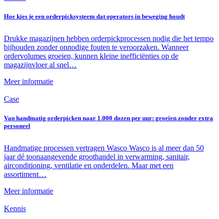
Hoe kies je een orderpicksysteem dat operators in beweging houdt
Drukke magazijnen hebben orderpickprocessen nodig die het tempo
bijhouden zonder onnodige fouten te veroorzaken. Wanneer
ordervolumes groeien, kunnen kleine inefficiënties op de
magazijnvloer al snel…
Meer informatie
Case
Van handmatig orderpicken naar 1.000 dozen per uur: groeien zonder extra
personeel
Handmatige processen vertragen Wasco Wasco is al meer dan 50
jaar dé toonaangevende groothandel in verwarming, sanitair,
airconditioning, ventilatie en onderdelen. Maar met een
assortiment…
Meer informatie
Kennis