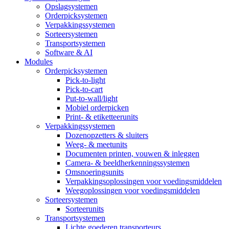
Opslagsystemen
Orderpicksystemen
Verpakkingssystemen
Sorteersystemen
Transportsystemen
Software & AI
Modules
Orderpicksystemen
Pick-to-light
Pick-to-cart
Put-to-wall/light
Mobiel orderpicken
Print- & etiketteerunits
Verpakkingssystemen
Dozenopzetters & sluiters
Weeg- & meetunits
Documenten printen, vouwen & inleggen
Camera- & beeldherkenningssystemen
Omsnoeringsunits
Verpakkingsoplossingen voor voedingsmiddelen
Weegoplossingen voor voedingsmiddelen
Sorteersystemen
Sorteerunits
Transportsystemen
Lichte goederen transporteurs