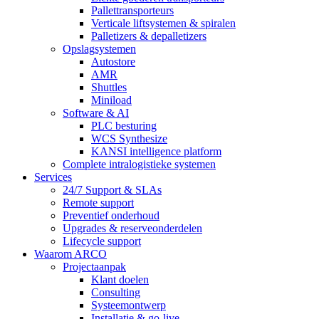
Pallettransporteurs
Verticale liftsystemen & spiralen
Palletizers & depalletizers
Opslagsystemen
Autostore
AMR
Shuttles
Miniload
Software & AI
PLC besturing
WCS Synthesize
KANSI intelligence platform
Complete intralogistieke systemen
Services
24/7 Support & SLAs
Remote support
Preventief onderhoud
Upgrades & reserveonderdelen
Lifecycle support
Waarom ARCO
Projectaanpak
Klant doelen
Consulting
Systeemontwerp
Installatie & go-live