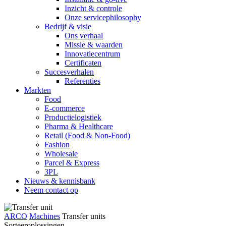
Inzicht & controle
Onze servicephilosophy
Bedrijf & visie
Ons verhaal
Missie & waarden
Innovatiecentrum
Certificaten
Succesverhalen
Referenties
Markten
Food
E-commerce
Productielogistiek
Pharma & Healthcare
Retail (Food & Non-Food)
Fashion
Wholesale
Parcel & Express
3PL
Nieuws & kennisbank
Neem contact op
ARCO
Machines
Transfer units
Sorteeroplossingen