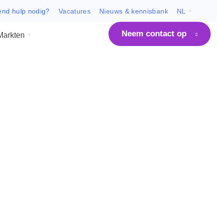
Dringend hulp nodig?
Vacatures
Nieuws & kenni
Neem co
m ARCO
Markten