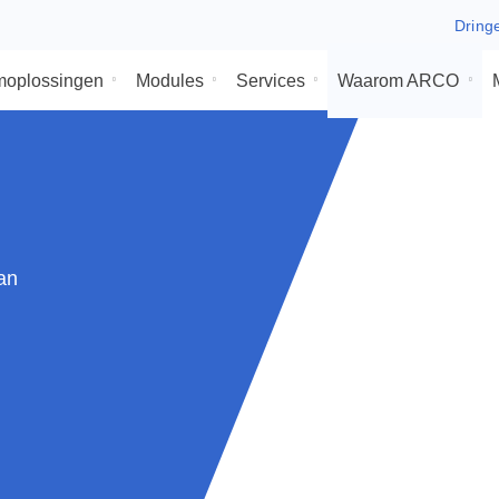
ysteemoplossingen
Modules
Services
Waaro
n
eam aan
 op
es je
maat
kse