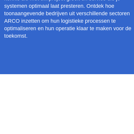
Dit laat zien waar we voor staan: engineering die
kennis die met elk project groeit en service die je
systemen optimaal laat presteren. Ontdek hoe
toonaangevende bedrijven uit verschillende sect
ARCO inzetten om hun logistieke processen te
optimaliseren en hun operatie klaar te maken vo
toekomst.