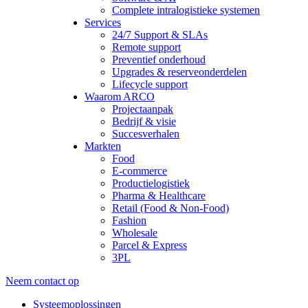
Complete intralogistieke systemen
Services
24/7 Support & SLAs
Remote support
Preventief onderhoud
Upgrades & reserveonderdelen
Lifecycle support
Waarom ARCO
Projectaanpak
Bedrijf & visie
Succesverhalen
Markten
Food
E-commerce
Productielogistiek
Pharma & Healthcare
Retail (Food & Non-Food)
Fashion
Wholesale
Parcel & Express
3PL
Neem contact op
Systeemoplossingen