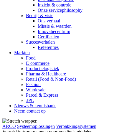
Inzicht & controle
Onze servicephilosophy
Bedrijf & visie
Ons verhaal
Missie & waarden
Innovatiecentrum
Certificaten
Succesverhalen
Referenties
Markten
Food
E-commerce
Productielogistiek
Pharma & Healthcare
Retail (Food & Non-Food)
Fashion
Wholesale
Parcel & Express
3PL
Nieuws & kennisbank
Neem contact op
ARCO
Systeemoplossingen
Verpakkingssystemen
Verpakkingsoplossingen voor voedingsmiddelen