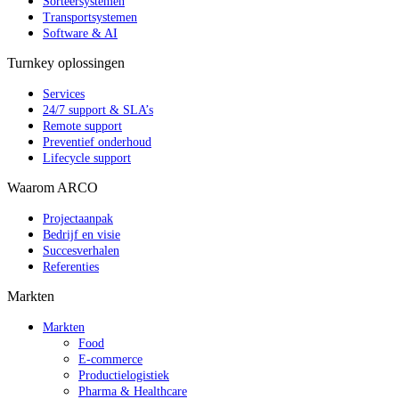
Sorteersystemen
Transportsystemen
Software & AI
Turnkey oplossingen
Services
24/7 support & SLA’s
Remote support
Preventief onderhoud
Lifecycle support
Waarom ARCO
Projectaanpak
Bedrijf en visie
Succesverhalen
Referenties
Markten
Markten
Food
E-commerce
Productielogistiek
Pharma & Healthcare