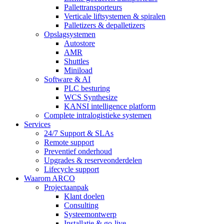
Pallettransporteurs
Verticale liftsystemen & spiralen
Palletizers & depalletizers
Opslagsystemen
Autostore
AMR
Shuttles
Miniload
Software & AI
PLC besturing
WCS Synthesize
KANSI intelligence platform
Complete intralogistieke systemen
Services
24/7 Support & SLAs
Remote support
Preventief onderhoud
Upgrades & reserveonderdelen
Lifecycle support
Waarom ARCO
Projectaanpak
Klant doelen
Consulting
Systeemontwerp
Installatie & go-live