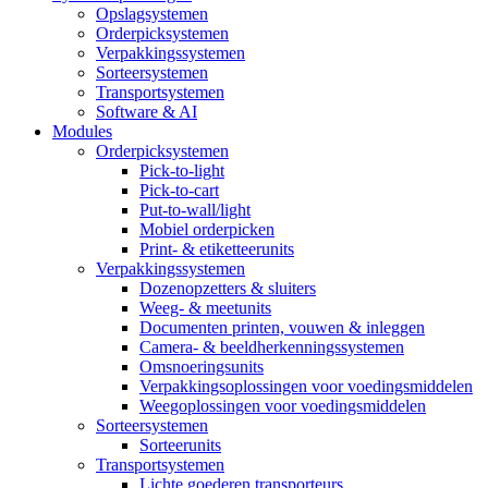
Opslagsystemen
Orderpicksystemen
Verpakkingssystemen
Sorteersystemen
Transportsystemen
Software & AI
Modules
Orderpicksystemen
Pick-to-light
Pick-to-cart
Put-to-wall/light
Mobiel orderpicken
Print- & etiketteerunits
Verpakkingssystemen
Dozenopzetters & sluiters
Weeg- & meetunits
Documenten printen, vouwen & inleggen
Camera- & beeldherkenningssystemen
Omsnoeringsunits
Verpakkingsoplossingen voor voedingsmiddelen
Weegoplossingen voor voedingsmiddelen
Sorteersystemen
Sorteerunits
Transportsystemen
Lichte goederen transporteurs