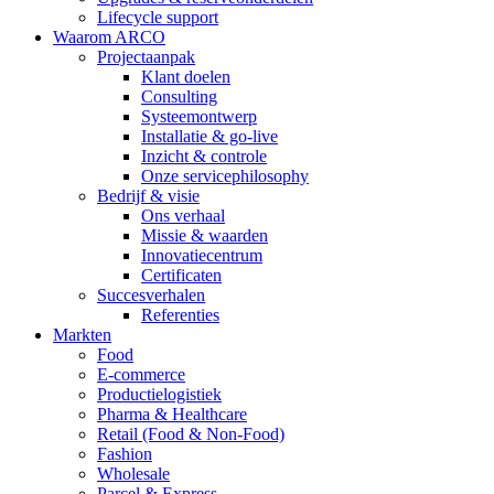
Lifecycle support
Waarom ARCO
Projectaanpak
Klant doelen
Consulting
Systeemontwerp
Installatie & go-live
Inzicht & controle
Onze servicephilosophy
Bedrijf & visie
Ons verhaal
Missie & waarden
Innovatiecentrum
Certificaten
Succesverhalen
Referenties
Markten
Food
E-commerce
Productielogistiek
Pharma & Healthcare
Retail (Food & Non-Food)
Fashion
Wholesale
Parcel & Express