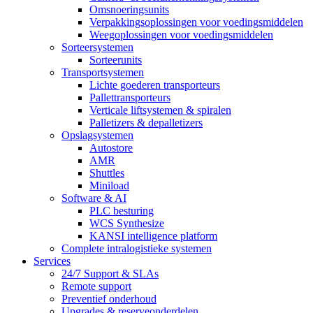
Omsnoeringsunits
Verpakkingsoplossingen voor voedingsmiddelen
Weegoplossingen voor voedingsmiddelen
Sorteersystemen
Sorteerunits
Transportsystemen
Lichte goederen transporteurs
Pallettransporteurs
Verticale liftsystemen & spiralen
Palletizers & depalletizers
Opslagsystemen
Autostore
AMR
Shuttles
Miniload
Software & AI
PLC besturing
WCS Synthesize
KANSI intelligence platform
Complete intralogistieke systemen
Services
24/7 Support & SLAs
Remote support
Preventief onderhoud
Upgrades & reserveonderdelen