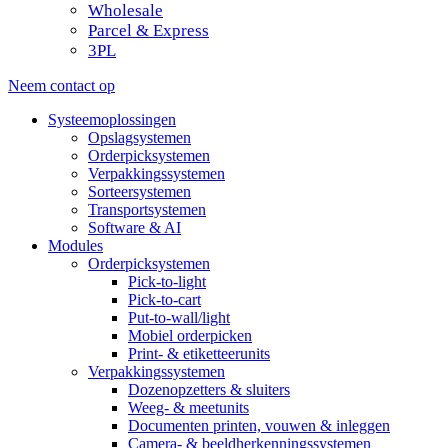
Wholesale
Parcel & Express
3PL
Neem contact op
Systeemoplossingen
Opslagsystemen
Orderpicksystemen
Verpakkingssystemen
Sorteersystemen
Transportsystemen
Software & AI
Modules
Orderpicksystemen
Pick-to-light
Pick-to-cart
Put-to-wall/light
Mobiel orderpicken
Print- & etiketteerunits
Verpakkingssystemen
Dozenopzetters & sluiters
Weeg- & meetunits
Documenten printen, vouwen & inleggen
Camera- & beeldherkenningssystemen