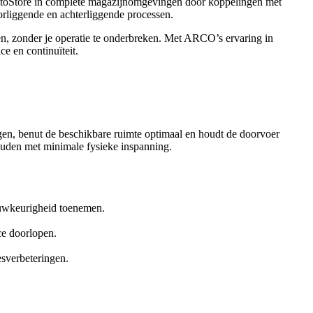
 AutoStore in complete magazijnomgevingen door koppelingen met
oorliggende en achterliggende processen.
egen, zonder je operatie te onderbreken. Met ARCO’s ervaring in
e en continuïteit.
en, benut de beschikbare ruimte optimaal en houdt de doorvoer
houden met minimale fysieke inspanning.
auwkeurigheid toenemen.
ce doorlopen.
esverbeteringen.