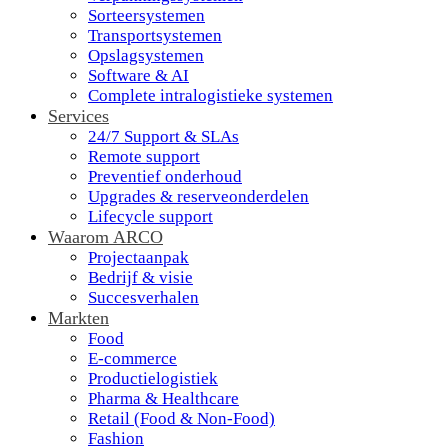
Sorteersystemen
Transportsystemen
Opslagsystemen
Software & AI
Complete intralogistieke systemen
Services
24/7 Support & SLAs
Remote support
Preventief onderhoud
Upgrades & reserveonderdelen
Lifecycle support
Waarom ARCO
Projectaanpak
Bedrijf & visie
Succesverhalen
Markten
Food
E-commerce
Productielogistiek
Pharma & Healthcare
Retail (Food & Non-Food)
Fashion