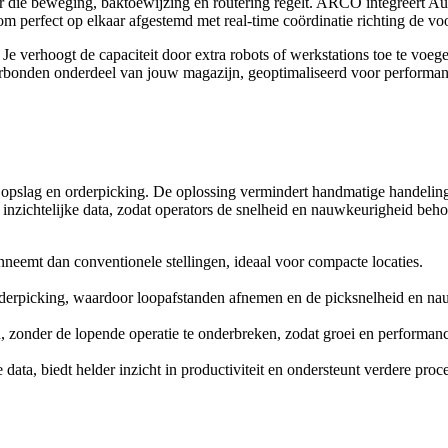
ler die beweging, baktoewijzing en routering regelt. ARCO integreert
room perfect op elkaar afgestemd met real-time coördinatie richting de v
ag. Je verhoogt de capaciteit door extra robots of werkstations toe te vo
erbonden onderdeel van jouw magazijn, geoptimaliseerd voor performanc
 opslag en orderpicking. De oplossing vermindert handmatige handeling
t inzichtelijke data, zodat operators de snelheid en nauwkeurigheid be
nneemt dan conventionele stellingen, ideaal voor compacte locaties.
orderpicking, waardoor loopafstanden afnemen en de picksnelheid en n
gen, zonder de lopende operatie te onderbreken, zodat groei en performan
data, biedt helder inzicht in productiviteit en ondersteunt verdere proc