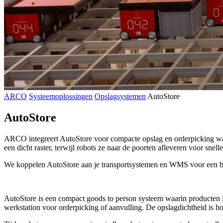
ARCO
Systeemoplossingen
Opslagsystemen
AutoStore
AutoStore
ARCO integreert AutoStore voor compacte opslag en orderpicking waarb
een dicht raster, terwijl robots ze naar de poorten afleveren voor sne
We koppelen AutoStore aan je transportsystemen en WMS voor een betr
AutoStore is een compact goods to person systeem waarin producten i
werkstation voor orderpicking of aanvulling. De opslagdichtheid is h