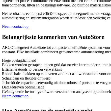
Tijdens het proces communiceert elke robot met een centrale control
transportbanen, liften en besturingssoftware. Zo blijft de materiaalst
Het resultaat is een uiterst efficiënte opzet die meegroeit met de vra
automatisering en system integration wordt AutoStore een volledig v
Neem contact op
Belangrijkste kenmerken van AutoStore
ARCO integreert AutoStore tot compacte en efficiënte systemen voor
constant. Elke installatie combineert geavanceerde automatisering me
Hoge opslagdichtheid
Bakken worden gestapeld in een grid dat tot vier keer minder ruimte i
Efficiënte goods to person verwerking
Robots halen bakken op en leveren ze direct aan werkstations voor 
Schaalbaar en flexible ontwerp
Je breidt de capaciteit eenvoudig uit door robots of ports toe te voe
Datagedreven optimalisatie
Geïntegreerde besturingssoftware verzamelt en analyseert operationele 
Neem contact op
Hoe AutoStore in de praktijk werkt