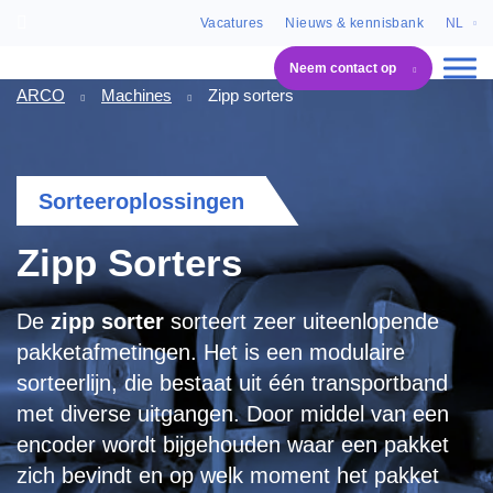
Vacatures
Nieuws & kennisbank
NL
Neem contact op
ARCO
Machines
Zipp sorters
Sorteeroplossingen
Zipp Sorters
De
zipp
sorter
sorteert zeer uiteenlopende
pakketafmetingen. Het is een modulaire
s
orteerlijn
, die bestaat uit één transportband
met diverse uitgangen. Door middel van een
encoder wordt bijgehouden waar een pakket
zich bevindt en op welk moment het pakket