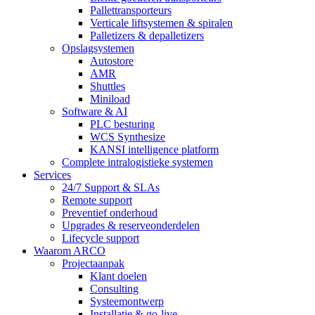
Pallettransporteurs
Verticale liftsystemen & spiralen
Palletizers & depalletizers
Opslagsystemen
Autostore
AMR
Shuttles
Miniload
Software & AI
PLC besturing
WCS Synthesize
KANSI intelligence platform
Complete intralogistieke systemen
Services
24/7 Support & SLAs
Remote support
Preventief onderhoud
Upgrades & reserveonderdelen
Lifecycle support
Waarom ARCO
Projectaanpak
Klant doelen
Consulting
Systeemontwerp
Installatie & go-live