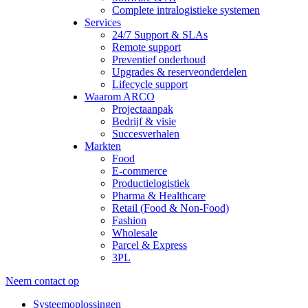
Complete intralogistieke systemen
Services
24/7 Support & SLAs
Remote support
Preventief onderhoud
Upgrades & reserveonderdelen
Lifecycle support
Waarom ARCO
Projectaanpak
Bedrijf & visie
Succesverhalen
Markten
Food
E-commerce
Productielogistiek
Pharma & Healthcare
Retail (Food & Non-Food)
Fashion
Wholesale
Parcel & Express
3PL
Neem contact op
Systeemoplossingen