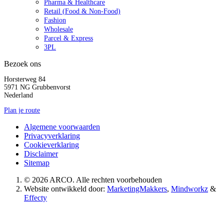
Pharma & Healthcare
Retail (Food & Non-Food)
Fashion
Wholesale
Parcel & Express
3PL
Bezoek ons
Horsterweg 84
5971 NG Grubbenvorst
Nederland
Plan je route
Algemene voorwaarden
Privacyverklaring
Cookieverklaring
Disclaimer
Sitemap
© 2026 ARCO. Alle rechten voorbehouden
Website ontwikkeld door:
MarketingMakkers
,
Mindworkz
&
Effecty