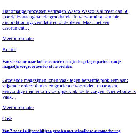
Handmatige processen vertragen Wasco Wasco is al meer dan 50
jaar dé toonaangevende groothandel in verwarming, sanitair,
airconditioning, ventilatie en onderdelen. Maar met een
assortiment…
Meer informatie
Kennis
Van vierkante naar kubieke meters: hoe je de opslagcapaciteit van je
magazijn vergroot zonder uit te breiden
Groeiende magazijnen lopen vaak tegen hetzelfde probleem aan:
stijgende ordervolumes en groeiende voorraden, maar geen
eenvoudige manier om vloeroppervlak toe te voegen. Nieuwbouw is
vaak…
Meer informatie
Case
Van 7 naar 14 lijnen: blijven groeien met schaalbare automatisering