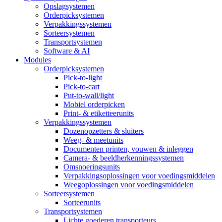
Opslagsystemen
Orderpicksystemen
Verpakkingssystemen
Sorteersystemen
Transportsystemen
Software & AI
Modules
Orderpicksystemen
Pick-to-light
Pick-to-cart
Put-to-wall/light
Mobiel orderpicken
Print- & etiketteerunits
Verpakkingssystemen
Dozenopzetters & sluiters
Weeg- & meetunits
Documenten printen, vouwen & inleggen
Camera- & beeldherkenningssystemen
Omsnoeringsunits
Verpakkingsoplossingen voor voedingsmiddelen
Weegoplossingen voor voedingsmiddelen
Sorteersystemen
Sorteerunits
Transportsystemen
Lichte goederen transporteurs