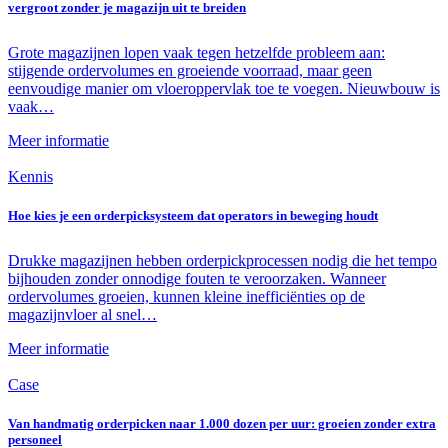
vergroot zonder je magazijn uit te breiden
Grote magazijnen lopen vaak tegen hetzelfde probleem aan:
stijgende ordervolumes en groeiende voorraad, maar geen
eenvoudige manier om vloeroppervlak toe te voegen. Nieuwbouw is
vaak…
Meer informatie
Kennis
Hoe kies je een orderpicksysteem dat operators in beweging houdt
Drukke magazijnen hebben orderpickprocessen nodig die het tempo
bijhouden zonder onnodige fouten te veroorzaken. Wanneer
ordervolumes groeien, kunnen kleine inefficiënties op de
magazijnvloer al snel…
Meer informatie
Case
Van handmatig orderpicken naar 1.000 dozen per uur: groeien zonder extra
personeel