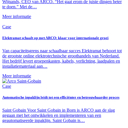
Wijnands, CEO van ARCO. “Het gaat erom de juiste dingen beter
te doen.” Met de…
Meer informatie
Case
Elektramat schaalt op met ARCO: klaar voor internationale groei
Van capaciteitsgrens naar schaalbaar succes Elektramat behoort tot
de grootste online elektrotechnische groothandels van Nederland.
Het bedrijf levert groepenkasten, kabels, verlichting, laadpalen en
installatiemateriaal aan…
Meer informatie
Case
Automatische inpaklijn leidt tot een efficiënter en betrouwbaarder proces
Saint Gobain Voor Saint Gobain in Born is ARCO aan de slag
gegaan met het ontwikkelen en implementeren van een
geautomatiseerde inpaklijn. Saint Gobain is…