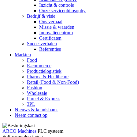
Inzicht & controle
Onze servicephilosophy
Bedrijf & visie
Ons verhaal
Missie & waarden
Innovatiecentrum
Certificaten
Succesverhalen
Referenties
Markten
Food
E-commerce
Productielogistiek
Pharma & Healthcare
Retail (Food & Non-Food)
Fashion
Wholesale
Parcel & Express
3PL
Nieuws & kennisbank
Neem contact op
ARCO
Machines
PLC systeem
Softwareoplossingen