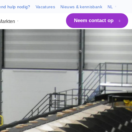
Dringend hulp nodig?
Vacatures
Nieuws & kenni
Neem co
m ARCO
Markten