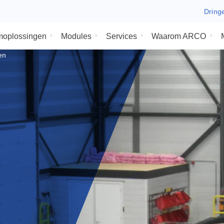
ysteemoplossingen
Modules
Services
Waaro
lossingen
om het
ingen
iedt