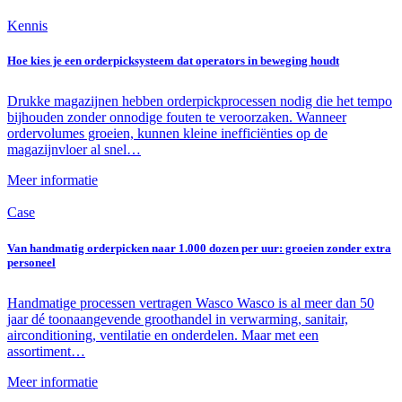
Kennis
Hoe kies je een orderpicksysteem dat operators in beweging houdt
Drukke magazijnen hebben orderpickprocessen nodig die het tempo
bijhouden zonder onnodige fouten te veroorzaken. Wanneer
ordervolumes groeien, kunnen kleine inefficiënties op de
magazijnvloer al snel…
Meer informatie
Case
Van handmatig orderpicken naar 1.000 dozen per uur: groeien zonder extra
personeel
Handmatige processen vertragen Wasco Wasco is al meer dan 50
jaar dé toonaangevende groothandel in verwarming, sanitair,
airconditioning, ventilatie en onderdelen. Maar met een
assortiment…
Meer informatie