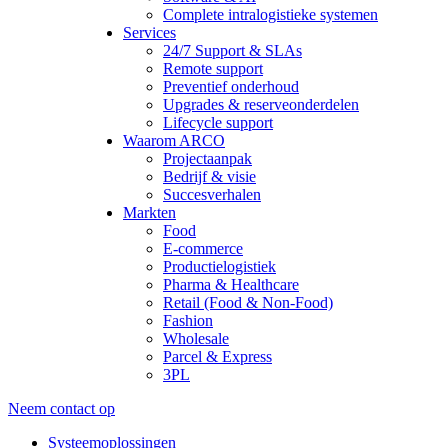
Complete intralogistieke systemen
Services
24/7 Support & SLAs
Remote support
Preventief onderhoud
Upgrades & reserveonderdelen
Lifecycle support
Waarom ARCO
Projectaanpak
Bedrijf & visie
Succesverhalen
Markten
Food
E-commerce
Productielogistiek
Pharma & Healthcare
Retail (Food & Non-Food)
Fashion
Wholesale
Parcel & Express
3PL
Neem contact op
Systeemoplossingen