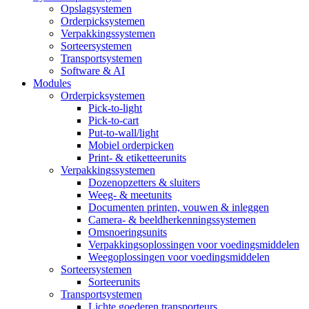
Opslagsystemen
Orderpicksystemen
Verpakkingssystemen
Sorteersystemen
Transportsystemen
Software & AI
Modules
Orderpicksystemen
Pick-to-light
Pick-to-cart
Put-to-wall/light
Mobiel orderpicken
Print- & etiketteerunits
Verpakkingssystemen
Dozenopzetters & sluiters
Weeg- & meetunits
Documenten printen, vouwen & inleggen
Camera- & beeldherkenningssystemen
Omsnoeringsunits
Verpakkingsoplossingen voor voedingsmiddelen
Weegoplossingen voor voedingsmiddelen
Sorteersystemen
Sorteerunits
Transportsystemen
Lichte goederen transporteurs