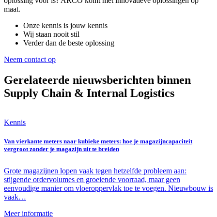
oplossing voor is? ARCO komt met innovatieve oplossingen op
maat.
Onze kennis is jouw kennis
Wij staan nooit stil
Verder dan de beste oplossing
Neem contact op
Gerelateerde nieuwsberichten binnen
Supply Chain & Internal Logistics
Kennis
Van vierkante meters naar kubieke meters: hoe je magazijncapaciteit
vergroot zonder je magazijn uit te breiden
Grote magazijnen lopen vaak tegen hetzelfde probleem aan:
stijgende ordervolumes en groeiende voorraad, maar geen
eenvoudige manier om vloeroppervlak toe te voegen. Nieuwbouw is
vaak…
Meer informatie