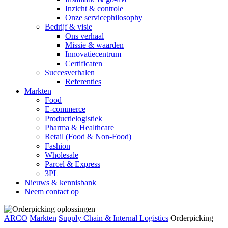
Inzicht & controle
Onze servicephilosophy
Bedrijf & visie
Ons verhaal
Missie & waarden
Innovatiecentrum
Certificaten
Succesverhalen
Referenties
Markten
Food
E-commerce
Productielogistiek
Pharma & Healthcare
Retail (Food & Non-Food)
Fashion
Wholesale
Parcel & Express
3PL
Nieuws & kennisbank
Neem contact op
ARCO
Markten
Supply Chain & Internal Logistics
Orderpicking