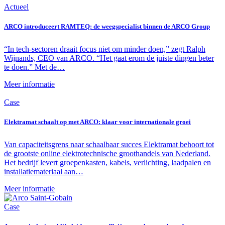
Actueel
ARCO introduceert RAMTEQ: de weegspecialist binnen de ARCO Group
“In tech-sectoren draait focus niet om minder doen,” zegt Ralph
Wijnands, CEO van ARCO. “Het gaat erom de juiste dingen beter
te doen.” Met de…
Meer informatie
Case
Elektramat schaalt op met ARCO: klaar voor internationale groei
Van capaciteitsgrens naar schaalbaar succes Elektramat behoort tot
de grootste online elektrotechnische groothandels van Nederland.
Het bedrijf levert groepenkasten, kabels, verlichting, laadpalen en
installatiemateriaal aan…
Meer informatie
Case