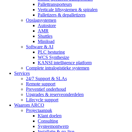
Pallettransporteurs
Verticale liftsystemen & spiralen
Palletizers & depalletizers
Opslagsystemen
Autostore
AMR
Shuttles
Miniload
Software & AI
PLC besturing
WCS Synthesize
KANSI intelligence platform
Complete intralogistieke systemen
Services
24/7 Support & SLAs
Remote support
Preventief onderhoud
Upgrades & reserveonderdelen
Lifecycle support
Waarom ARCO
Projectaanpak
Klant doelen
Consulting
Systeemontwerp
Installatie & go-live