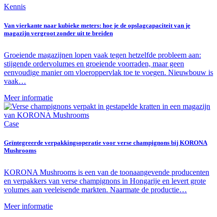
Kennis
Van vierkante naar kubieke meters: hoe je de opslagcapaciteit van je
magazijn vergroot zonder uit te breiden
Groeiende magazijnen lopen vaak tegen hetzelfde probleem aan:
stijgende ordervolumes en groeiende voorraden, maar geen
eenvoudige manier om vloeroppervlak toe te voegen. Nieuwbouw is
vaak…
Meer informatie
Case
Geïntegreerde verpakkingsoperatie voor verse champignons bij KORONA
Mushrooms
KORONA Mushrooms is een van de toonaangevende producenten
en verpakkers van verse champignons in Hongarije en levert grote
volumes aan veeleisende markten. Naarmate de productie…
Meer informatie