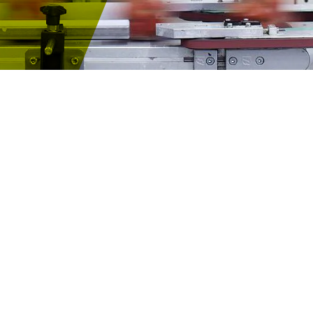
ozen en
oces tot