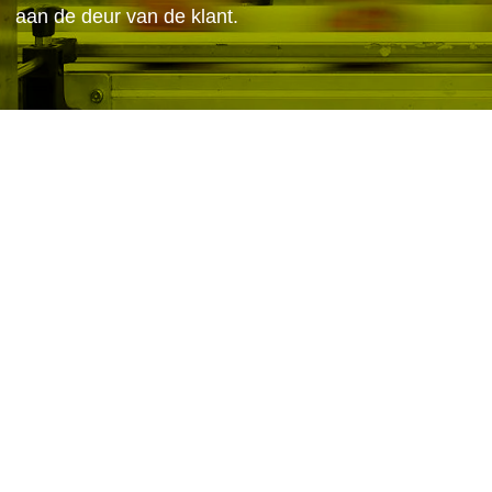
codes aan te brengen op bijvoorbeeld bakjes, d
pallets zodat ze traceerbaar zijn in het gehele pr
aan de deur van de klant.