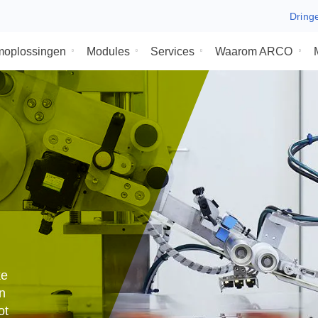
ysteemoplossingen
Modules
Services
Waaro
gri
in,
te
Apply-
 unieke