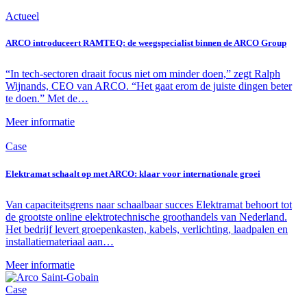
Actueel
ARCO introduceert RAMTEQ: de weegspecialist binnen de ARCO Group
“In tech-sectoren draait focus niet om minder doen,” zegt Ralph
Wijnands, CEO van ARCO. “Het gaat erom de juiste dingen beter
te doen.” Met de…
Meer informatie
Case
Elektramat schaalt op met ARCO: klaar voor internationale groei
Van capaciteitsgrens naar schaalbaar succes Elektramat behoort tot
de grootste online elektrotechnische groothandels van Nederland.
Het bedrijf levert groepenkasten, kabels, verlichting, laadpalen en
installatiemateriaal aan…
Meer informatie
Case