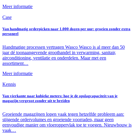
Meer informatie
Case
Van handmatig orderpicken naar 1.000 dozen per uur: groeien zonder extra
personeel
Handmatige processen vertragen Wasco Wasco is al meer dan 50
jaar dé toonaangevende groothandel in verwarming, sanitair,
airconditioning, ventilatie en onderdelen. Maar met een
assortiment…
Meer informatie
Kennis
Van vierkante naar kubieke meters: hoe je de opslagcapaciteit van je
magazijn vergroot zonder uit te breiden
Groeiende magazijnen lopen vaak tegen hetzelfde probleem aan:
stijgende ordervolumes en groeiende voorraden, maar geen
eenvoudige manier om vloeroppervlak toe te voegen. Nieuwbouw is
vaak…