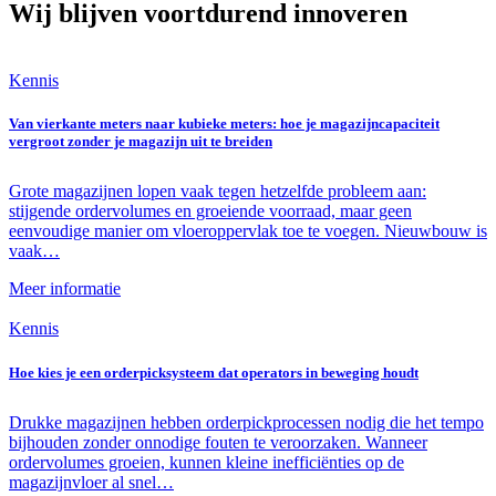
Wij blijven
voortdurend innoveren
Kennis
Van vierkante meters naar kubieke meters: hoe je magazijncapaciteit
vergroot zonder je magazijn uit te breiden
Grote magazijnen lopen vaak tegen hetzelfde probleem aan:
stijgende ordervolumes en groeiende voorraad, maar geen
eenvoudige manier om vloeroppervlak toe te voegen. Nieuwbouw is
vaak…
Meer informatie
Kennis
Hoe kies je een orderpicksysteem dat operators in beweging houdt
Drukke magazijnen hebben orderpickprocessen nodig die het tempo
bijhouden zonder onnodige fouten te veroorzaken. Wanneer
ordervolumes groeien, kunnen kleine inefficiënties op de
magazijnvloer al snel…