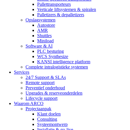
Pallettransporteurs
Verticale liftsystemen & spiralen
Palletizers & depalletizers
Opslagsystemen
Autostore
AMR
Shuttles
Miniload
Software & AI
PLC besturing
WCS Synthesize
KANSI intelligence platform
Complete intralogistieke systemen
Services
24/7 Support & SLAs
Remote support
Preventief onderhoud
Upgrades & reserveonderdelen
Lifecycle support
Waarom ARCO
Projectaanpak
Klant doelen
Consulting
Systeemontwerp
Installatie & go-live