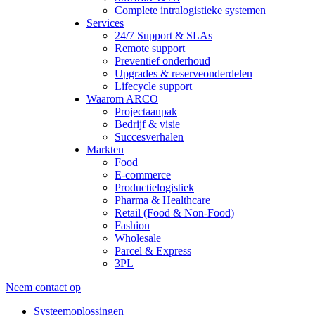
Complete intralogistieke systemen
Services
24/7 Support & SLAs
Remote support
Preventief onderhoud
Upgrades & reserveonderdelen
Lifecycle support
Waarom ARCO
Projectaanpak
Bedrijf & visie
Succesverhalen
Markten
Food
E-commerce
Productielogistiek
Pharma & Healthcare
Retail (Food & Non-Food)
Fashion
Wholesale
Parcel & Express
3PL
Neem contact op
Systeemoplossingen