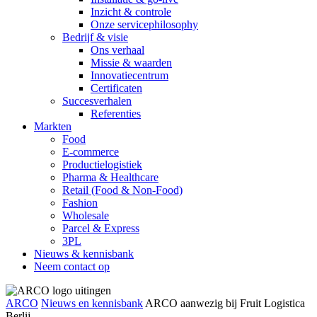
Inzicht & controle
Onze servicephilosophy
Bedrijf & visie
Ons verhaal
Missie & waarden
Innovatiecentrum
Certificaten
Succesverhalen
Referenties
Markten
Food
E-commerce
Productielogistiek
Pharma & Healthcare
Retail (Food & Non-Food)
Fashion
Wholesale
Parcel & Express
3PL
Nieuws & kennisbank
Neem contact op
ARCO
Nieuws en kennisbank
ARCO aanwezig bij Fruit Logistica
Berlij...