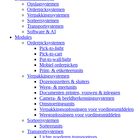
Opslagsystemen
Orderpicksystemen
Verpakkingssystemen
Sorteersystemen
Transportsystemen
Software & AI
Modules
Orderpicksystemen
Pick-to-light
Pick-to-cart
Put-to-wall/light
Mobiel orderpicken
Print- & etiketteerunits
Verpakkingssystemen
Dozenopzetters & sluiters
Weeg- & meetunits
Documenten printen, vouwen & inleggen
Camera- & beeldherkenningssystemen
Omsnoeringsunits
Verpakkingsoplossingen voor voedingsmiddelen
Weegoplossingen voor voedingsmiddelen
Sorteersystemen
Sorteerunits
Transportsystemen
Lichte goederen transporteurs