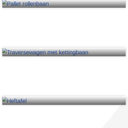
Traversewagens
Heftafels