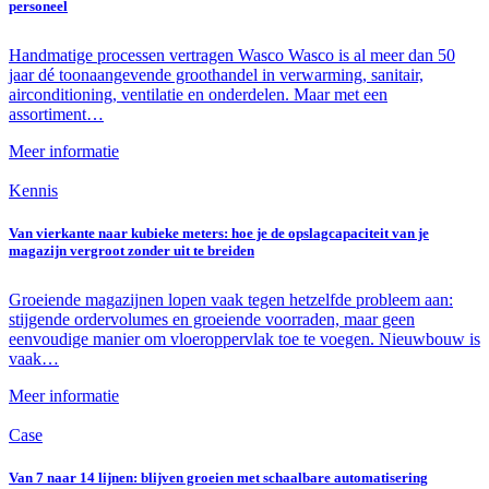
personeel
Handmatige processen vertragen Wasco Wasco is al meer dan 50
jaar dé toonaangevende groothandel in verwarming, sanitair,
airconditioning, ventilatie en onderdelen. Maar met een
assortiment…
Meer informatie
Kennis
Van vierkante naar kubieke meters: hoe je de opslagcapaciteit van je
magazijn vergroot zonder uit te breiden
Groeiende magazijnen lopen vaak tegen hetzelfde probleem aan:
stijgende ordervolumes en groeiende voorraden, maar geen
eenvoudige manier om vloeroppervlak toe te voegen. Nieuwbouw is
vaak…
Meer informatie
Case
Van 7 naar 14 lijnen: blijven groeien met schaalbare automatisering