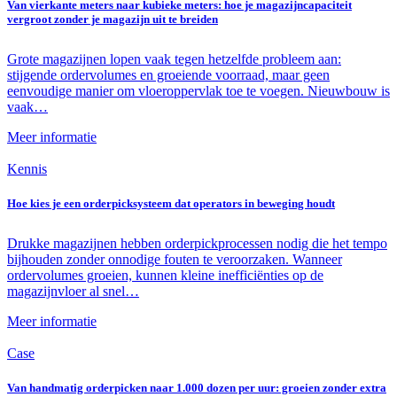
Van vierkante meters naar kubieke meters: hoe je magazijncapaciteit
vergroot zonder je magazijn uit te breiden
Grote magazijnen lopen vaak tegen hetzelfde probleem aan:
stijgende ordervolumes en groeiende voorraad, maar geen
eenvoudige manier om vloeroppervlak toe te voegen. Nieuwbouw is
vaak…
Meer informatie
Kennis
Hoe kies je een orderpicksysteem dat operators in beweging houdt
Drukke magazijnen hebben orderpickprocessen nodig die het tempo
bijhouden zonder onnodige fouten te veroorzaken. Wanneer
ordervolumes groeien, kunnen kleine inefficiënties op de
magazijnvloer al snel…
Meer informatie
Case
Van handmatig orderpicken naar 1.000 dozen per uur: groeien zonder extra