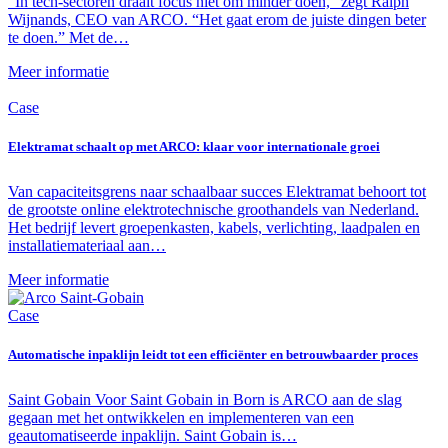
“In tech-sectoren draait focus niet om minder doen,” zegt Ralph
Wijnands, CEO van ARCO. “Het gaat erom de juiste dingen beter
te doen.” Met de…
Meer informatie
Case
Elektramat schaalt op met ARCO: klaar voor internationale groei
Van capaciteitsgrens naar schaalbaar succes Elektramat behoort tot
de grootste online elektrotechnische groothandels van Nederland.
Het bedrijf levert groepenkasten, kabels, verlichting, laadpalen en
installatiemateriaal aan…
Meer informatie
Case
Automatische inpaklijn leidt tot een efficiënter en betrouwbaarder proces
Saint Gobain Voor Saint Gobain in Born is ARCO aan de slag
gegaan met het ontwikkelen en implementeren van een
geautomatiseerde inpaklijn. Saint Gobain is…