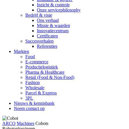
Inzicht & controle
Onze servicephilosophy
Bedrijf & visie
Ons verhaal
Missie & waarden
Innovatiecentrum
Certificaten
Succesverhalen
Referenties
Markten
Food
E-commerce
Productielogistiek
Pharma & Healthcare
Retail (Food & Non-Food)
Fashion
Wholesale
Parcel & Express
3PL
Nieuws & kennisbank
Neem contact op
ARCO
Machines
Cobots
Robotoplossingen