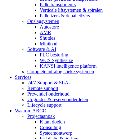
Pallettransporteurs
Verticale liftsystemen & spiralen
Palletizers & depalletizers
Opslagsystemen
Autostore
AMR
Shuttles
Miniload
Software & AI
PLC besturing
WCS Synthesize
KANSI intelligence platform
Complete intralogistieke systemen
Services
24/7 Support & SLAs
Remote support
Preventief onderhoud
Upgrades & reserveonderdelen
Lifecycle support
Waarom ARCO
Projectaanpak
Klant doelen
Consulting
Systeemontwerp
Installatie & go-live