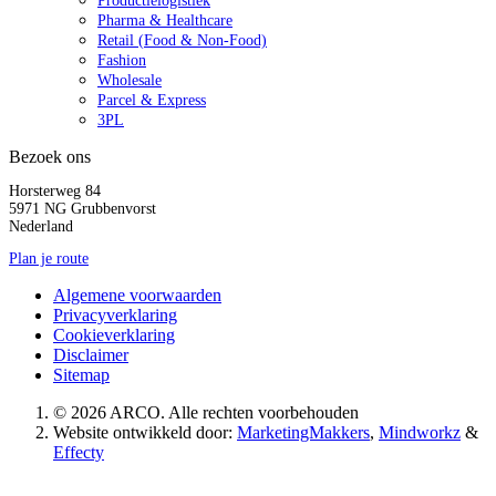
Productielogistiek
Pharma & Healthcare
Retail (Food & Non-Food)
Fashion
Wholesale
Parcel & Express
3PL
Bezoek ons
Horsterweg 84
5971 NG Grubbenvorst
Nederland
Plan je route
Algemene voorwaarden
Privacyverklaring
Cookieverklaring
Disclaimer
Sitemap
© 2026 ARCO. Alle rechten voorbehouden
Website ontwikkeld door:
MarketingMakkers
,
Mindworkz
&
Effecty