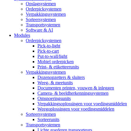
Opslagsystemen
Orderpicksystemen
Verpakkingssystemen
Sorteersystemen
Transportsystemen
Software & AI
Modules
Orderpicksystemen
Pick-to-light
Pick-to-cart
Put-to-wall/light
Mobiel orderpicken
Print- & etiketteerunits
Verpakkingssystemen
Dozenopzetters & sluiters
Weeg- & meetunits
Documenten printen, vouwen & inleggen
Camera- & beeldherkenningssystemen
Omsnoeringsunits
Verpakkingsoplossingen voor voedingsmiddelen
Weegoplossingen voor voedingsmiddelen
Sorteersystemen
Sorteerunits
Transportsystemen
Lichte goederen transporteurs