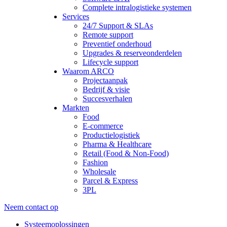
Complete intralogistieke systemen
Services
24/7 Support & SLAs
Remote support
Preventief onderhoud
Upgrades & reserveonderdelen
Lifecycle support
Waarom ARCO
Projectaanpak
Bedrijf & visie
Succesverhalen
Markten
Food
E-commerce
Productielogistiek
Pharma & Healthcare
Retail (Food & Non-Food)
Fashion
Wholesale
Parcel & Express
3PL
Neem contact op
Systeemoplossingen