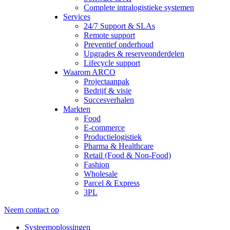
Complete intralogistieke systemen
Services
24/7 Support & SLAs
Remote support
Preventief onderhoud
Upgrades & reserveonderdelen
Lifecycle support
Waarom ARCO
Projectaanpak
Bedrijf & visie
Succesverhalen
Markten
Food
E-commerce
Productielogistiek
Pharma & Healthcare
Retail (Food & Non-Food)
Fashion
Wholesale
Parcel & Express
3PL
Neem contact op
Systeemoplossingen