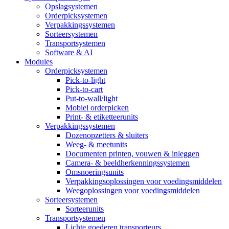
Opslagsystemen
Orderpicksystemen
Verpakkingssystemen
Sorteersystemen
Transportsystemen
Software & AI
Modules
Orderpicksystemen
Pick-to-light
Pick-to-cart
Put-to-wall/light
Mobiel orderpicken
Print- & etiketteerunits
Verpakkingssystemen
Dozenopzetters & sluiters
Weeg- & meetunits
Documenten printen, vouwen & inleggen
Camera- & beeldherkenningssystemen
Omsnoeringsunits
Verpakkingsoplossingen voor voedingsmiddelen
Weegoplossingen voor voedingsmiddelen
Sorteersystemen
Sorteerunits
Transportsystemen
Lichte goederen transporteurs