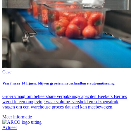
Case
Van 7 naar 14 lijnen: blijven groeien met schaalbare automatisering
Groei vraagt om beheersbare verpakkingscapaciteit Beekers Berries
werkt in een omgeving waar volume, versheid en seizoensdruk
vragen om een warehouse proces dat snel kan meebewegen.
Meer informatie
Actueel