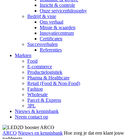
Inzicht & controle
Onze servicephilosophy
Bedrijf & visie
Ons verhaal
Missie & waarden
Innovatiecentrum
Certificaten
Succesverhalen
Referenties
Markten
Food
E-commerce
Productielogistiek
Pharma & Healthcare
Retail (Food & Non-Food)
Fashion
Wholesale
Parcel & Express
3PL
Nieuws & kennisbank
Neem contact op
ARCO
Nieuws en kennisbank
Hoe zorg je dat een klant jouw
paddensto...