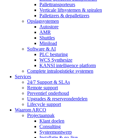
Pallettransporteurs
Verticale liftsystemen & spiralen
Palletizers & depalletizers
Opslagsystemen
Autostore
AMR
Shuttles
Miniload
Software & AI
PLC besturing
WCS Synthesize
KANSI intelligence platform
Complete intralogistieke systemen
Services
24/7 Support & SLAs
Remote support
Preventief onderhoud
Upgrades & reserveonderdelen
Lifecycle support
Waarom ARCO
Projectaanpak
Klant doelen
Consulting
Systeemontwerp
Installatie & go-live