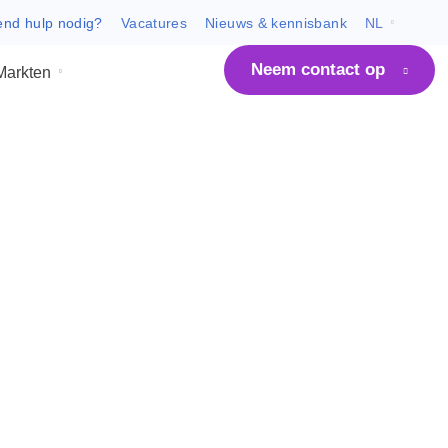
Dringend hulp nodig?
Vacatures
Nieuws & kenni
Neem co
m ARCO
Markten