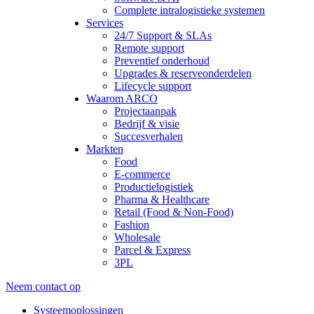
Complete intralogistieke systemen
Services
24/7 Support & SLAs
Remote support
Preventief onderhoud
Upgrades & reserveonderdelen
Lifecycle support
Waarom ARCO
Projectaanpak
Bedrijf & visie
Succesverhalen
Markten
Food
E-commerce
Productielogistiek
Pharma & Healthcare
Retail (Food & Non-Food)
Fashion
Wholesale
Parcel & Express
3PL
Neem contact op
Systeemoplossingen