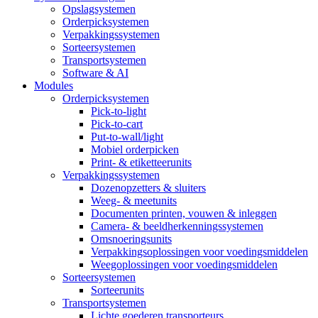
Opslagsystemen
Orderpicksystemen
Verpakkingssystemen
Sorteersystemen
Transportsystemen
Software & AI
Modules
Orderpicksystemen
Pick-to-light
Pick-to-cart
Put-to-wall/light
Mobiel orderpicken
Print- & etiketteerunits
Verpakkingssystemen
Dozenopzetters & sluiters
Weeg- & meetunits
Documenten printen, vouwen & inleggen
Camera- & beeldherkenningssystemen
Omsnoeringsunits
Verpakkingsoplossingen voor voedingsmiddelen
Weegoplossingen voor voedingsmiddelen
Sorteersystemen
Sorteerunits
Transportsystemen
Lichte goederen transporteurs