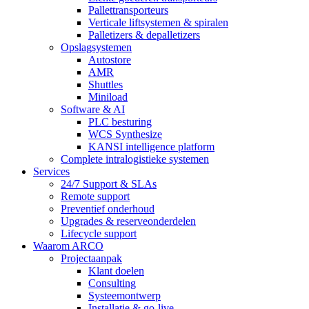
Pallettransporteurs
Verticale liftsystemen & spiralen
Palletizers & depalletizers
Opslagsystemen
Autostore
AMR
Shuttles
Miniload
Software & AI
PLC besturing
WCS Synthesize
KANSI intelligence platform
Complete intralogistieke systemen
Services
24/7 Support & SLAs
Remote support
Preventief onderhoud
Upgrades & reserveonderdelen
Lifecycle support
Waarom ARCO
Projectaanpak
Klant doelen
Consulting
Systeemontwerp
Installatie & go-live