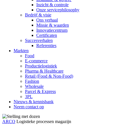
Inzicht & controle
Onze servicephilosophy
Bedrijf & visie
Ons verhaal
Missie & waarden
Innovatiecentrum
Certificaten
Succesverhalen
Referenties
Markten
Food
E-commerce
Productielogistiek
Pharma & Healthcare
Retail (Food & Non-Food)
Fashion
Wholesale
Parcel & Express
3PL
Nieuws & kennisbank
Neem contact op
ARCO
Logistieke processen magazijn