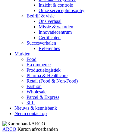
Inzicht & controle
Onze servicephilosophy
Bedrijf & visie
Ons verhaal
Missie & waarden
Innovatiecentrum
Certificaten
Succesverhalen
Referenties
Markten
Food
E-commerce
Productielogistiek
Pharma & Healthcare
Retail (Food & Non-Food)
Fashion
Wholesale
Parcel & Express
3PL
Nieuws & kennisbank
Neem contact op
ARCO
Karton afvoerbanden