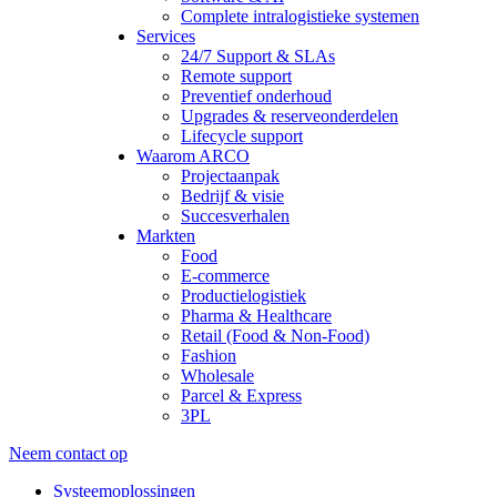
Complete intralogistieke systemen
Services
24/7 Support & SLAs
Remote support
Preventief onderhoud
Upgrades & reserveonderdelen
Lifecycle support
Waarom ARCO
Projectaanpak
Bedrijf & visie
Succesverhalen
Markten
Food
E-commerce
Productielogistiek
Pharma & Healthcare
Retail (Food & Non-Food)
Fashion
Wholesale
Parcel & Express
3PL
Neem contact op
Systeemoplossingen