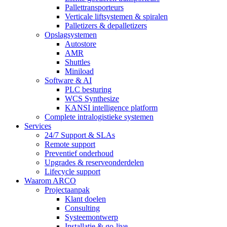
Pallettransporteurs
Verticale liftsystemen & spiralen
Palletizers & depalletizers
Opslagsystemen
Autostore
AMR
Shuttles
Miniload
Software & AI
PLC besturing
WCS Synthesize
KANSI intelligence platform
Complete intralogistieke systemen
Services
24/7 Support & SLAs
Remote support
Preventief onderhoud
Upgrades & reserveonderdelen
Lifecycle support
Waarom ARCO
Projectaanpak
Klant doelen
Consulting
Systeemontwerp
Installatie & go-live