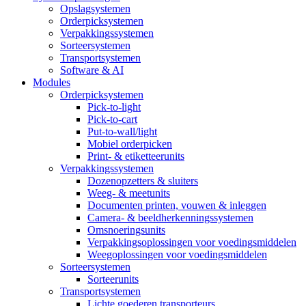
Opslagsystemen
Orderpicksystemen
Verpakkingssystemen
Sorteersystemen
Transportsystemen
Software & AI
Modules
Orderpicksystemen
Pick-to-light
Pick-to-cart
Put-to-wall/light
Mobiel orderpicken
Print- & etiketteerunits
Verpakkingssystemen
Dozenopzetters & sluiters
Weeg- & meetunits
Documenten printen, vouwen & inleggen
Camera- & beeldherkenningssystemen
Omsnoeringsunits
Verpakkingsoplossingen voor voedingsmiddelen
Weegoplossingen voor voedingsmiddelen
Sorteersystemen
Sorteerunits
Transportsystemen
Lichte goederen transporteurs