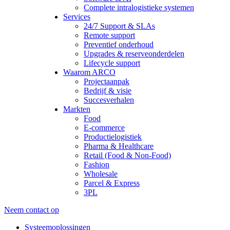
Complete intralogistieke systemen
Services
24/7 Support & SLAs
Remote support
Preventief onderhoud
Upgrades & reserveonderdelen
Lifecycle support
Waarom ARCO
Projectaanpak
Bedrijf & visie
Succesverhalen
Markten
Food
E-commerce
Productielogistiek
Pharma & Healthcare
Retail (Food & Non-Food)
Fashion
Wholesale
Parcel & Express
3PL
Neem contact op
Systeemoplossingen