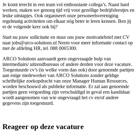
Je komt terecht in een team vol enthousiaste collega’s. Naast hard
werken, maken we genoeg tijd vrij voor gezellige bedrijfsfeestjes en
leuke uitstapjes. Ook organiseert onze personeelsvereniging
regelmatig activiteiten om elkaar nóg beter te leren kennen. Ben jij
er de volgende keer ook bij?
Start nu jouw sollicitatie en stuur ons jouw motivatiebrief met CV
naar jobs@arco-solutions.nl Neem voor meer informatie contact op
met de afdeling HR, tel. 088 0065300.
ARCO Solutions aanvaardt geen ongevraagde hulp van
intermediairs/ uitzendbureaus of andere derden voor deze vacature.
Toegestuurde cv’s (in welke vorm dan ook) door genoemde partijen
aan enige medewerker van ARCO Solutions zonder geldige
schriftelijke zoekopdracht van onze Manager Human Resources,
worden beschouwd als publieke informatie. Er zal aan genoemde
partijen geen vergoeding zijn verschuldigd in geval een kandidaat
wordt aangenomen van wie ongevraagd het cv en/of andere
gegevens zijn toegestuurd.
Reageer op deze vacature