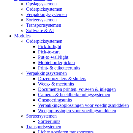
Opslagsystemen
Orderpicksystemen
Verpakkingssystemen
Sorteersystemen
Transportsystemen
Software & AI
Modules
Orderpicksystemen
Pick-to-light
Pick-to-cart
Put-to-wall/light
Mobiel orderpicken
Print- & etiketteerunits
Verpakkingssystemen
Dozenopzetters & sluiters
Weeg- & meetunits
Documenten printen, vouwen & inleggen
Camera- & beeldherkenningssystemen
Omsnoeringsunits
Verpakkingsoplossingen voor voedingsmiddelen
Weegoplossingen voor voedingsmiddelen
Sorteersystemen
Sorteerunits
Transportsystemen
Lichte goederen transporteurs