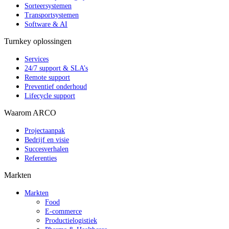
Sorteersystemen
Transportsystemen
Software & AI
Turnkey oplossingen
Services
24/7 support & SLA’s
Remote support
Preventief onderhoud
Lifecycle support
Waarom ARCO
Projectaanpak
Bedrijf en visie
Succesverhalen
Referenties
Markten
Markten
Food
E-commerce
Productielogistiek