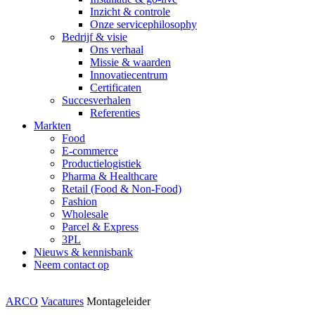
Inzicht & controle
Onze servicephilosophy
Bedrijf & visie
Ons verhaal
Missie & waarden
Innovatiecentrum
Certificaten
Succesverhalen
Referenties
Markten
Food
E-commerce
Productielogistiek
Pharma & Healthcare
Retail (Food & Non-Food)
Fashion
Wholesale
Parcel & Express
3PL
Nieuws & kennisbank
Neem contact op
ARCO
Vacatures
Montageleider