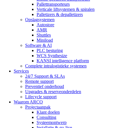
Pallettransporteurs
Verticale liftsystemen & spiralen
Palletizers & depalletizers
Opslagsystemen
Autostore
AMR
Shuttles
Miniload
Software & AI
PLC besturing
WCS Synthesize
KANSI intelligence platform
Complete intralogistieke systemen
Services
24/7 Support & SLAs
Remote support
Preventief onderhoud
Upgrades & reserveonderdelen
Lifecycle support
Waarom ARCO
Projectaanpak
Klant doelen
Consulting
Systeemontwerp
Installatie & go-live